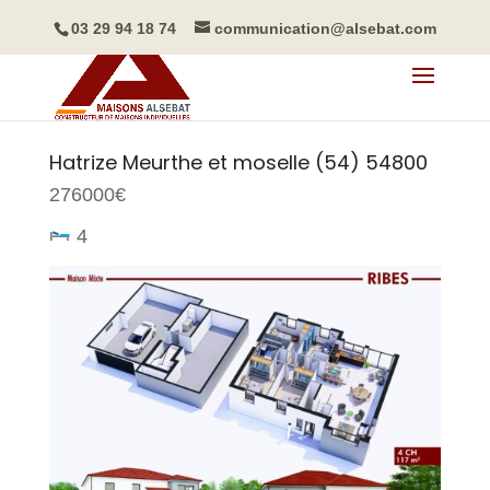
03 29 94 18 74
communication@alsebat.com
Hatrize
Meurthe et moselle (54)
54800
276000€
4