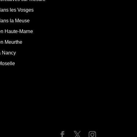
dans les Vosges
dans la Meuse
en Haute-Marne
en Meurthe
à Nancy
Moselle