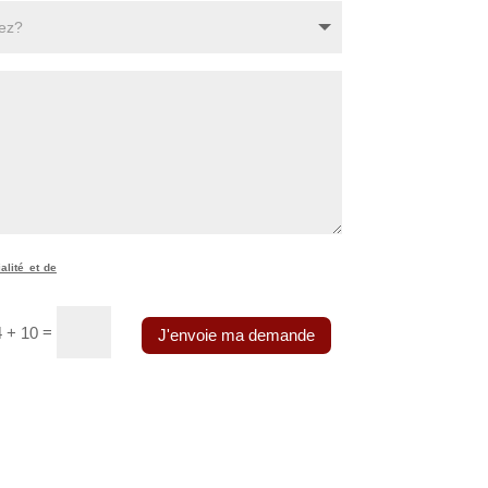
alité et de
=
4 + 10
J'envoie ma demande