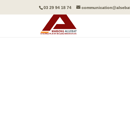
03 29 94 18 74
communication@alseba
VOTRE CONST
MAISONS DEM
EN LORRAINE 
MARNE