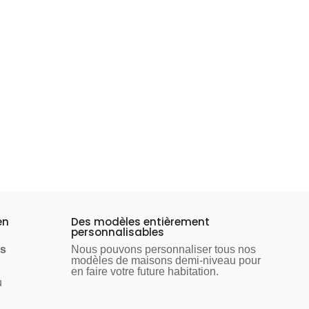
u sur-mesure et présent depuis 15
ojets sur mesure partout en
 nos agences implantées localement
t prochainement à Golbey ainsi que
en
Des modèles entièrement
personnalisables
ns
Nous pouvons personnaliser tous nos
modèles de maisons demi-niveau pour
en faire votre future habitation.
u