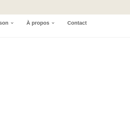
ison
À propos
Contact
avez un projet de construction ?
Demandez une étude gratuite