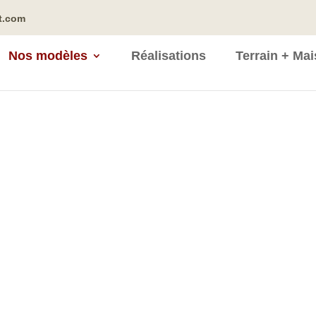
t.com
Nos modèles
Réalisations
Terrain + Ma
RUCTEUR DE
I-NIVEAU
ET HAUTE-
Vous 