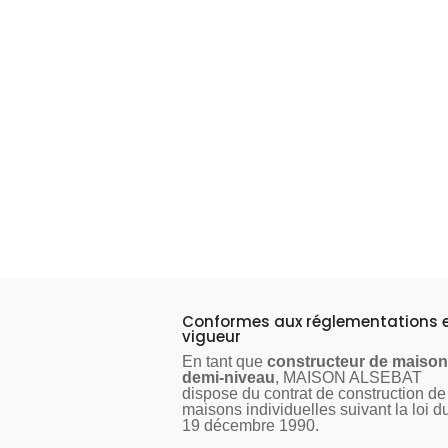
Constructeur de maisons demi-nivea
ans, MAISON ALSEBAT réalise vos pr
Lorraine et en Haute-Marne grâce à
(Neufchâteau, Nancy, Saint DIzier e
Ennery)
Conformes aux réglementations 
vigueur
En tant que
constructeur de maiso
demi-niveau
, MAISON ALSEBAT
dispose du contrat de construction
de
maisons individuelles suivant la loi d
19 décembre 1990.