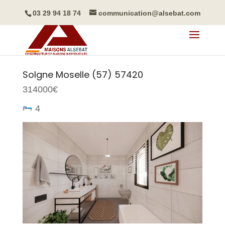
03 29 94 18 74
communication@alsebat.com
Solgne
Moselle (57)
57420
314000€
4