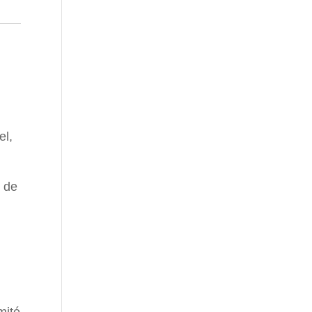
el,
t de