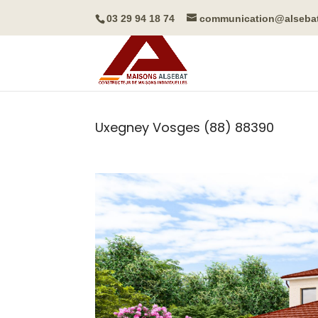
03 29 94 18 74
communication@alseba
Uxegney
Vosges (88)
88390