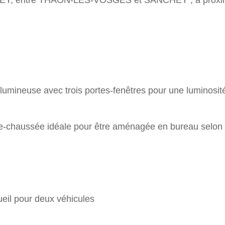
EY, entre THAON-LES-VOSGES et SANCHEY , à proxi
, lumineuse avec trois portes-fenêtres pour une luminosit
de-chaussée idéale pour être aménagée en bureau selon
ueil pour deux véhicules