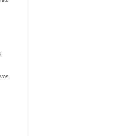
mité
é
 vos