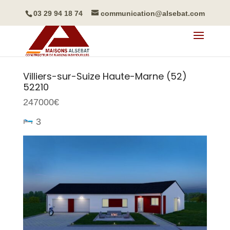
03 29 94 18 74
communication@alsebat.com
Villiers-sur-Suize
Haute-Marne (52)
52210
247000€
3