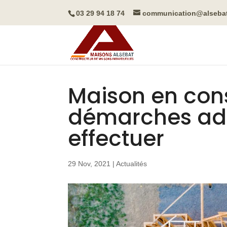
03 29 94 18 74
communication@alseba
Maison en const
démarches adm
effectuer
29 Nov, 2021
|
Actualités