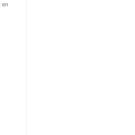
z en
t