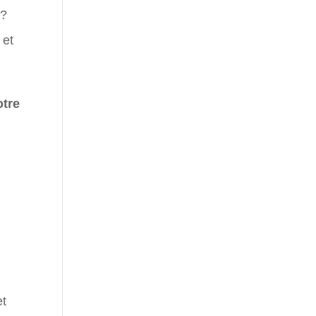
 ?
 et
otre
t